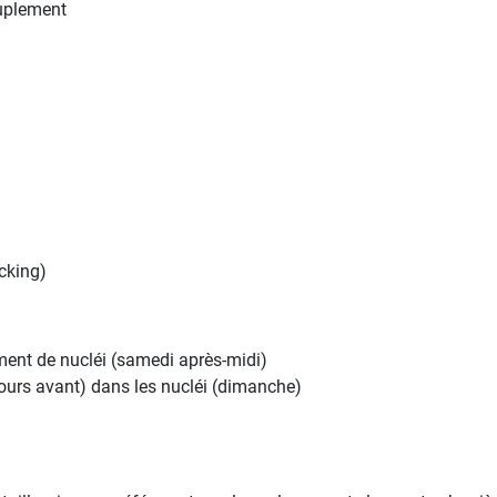
euplement
icking)
ment de nucléi (samedi après-midi)
jours avant) dans les nucléi (dimanche)