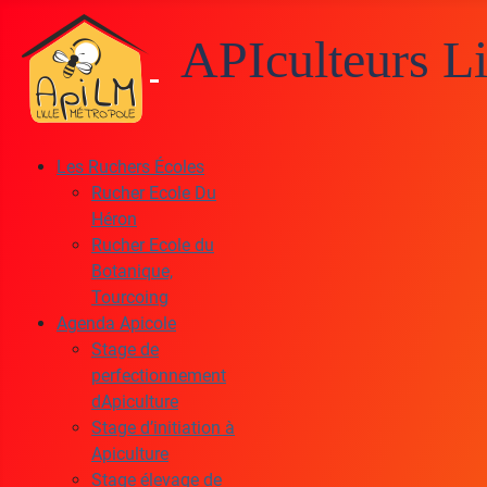
APIculteurs Li
Les Ruchers Écoles
Rucher Ecole Du
Héron
Rucher Ecole du
Botanique,
Tourcoing
Agenda Apicole
Stage de
perfectionnement
dApiculture
Stage d’initiation à
Apiculture
Stage élevage de