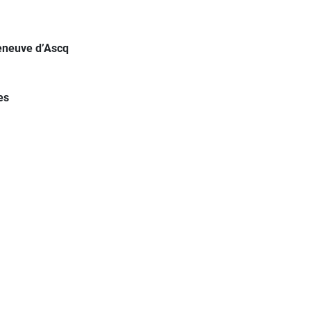
leneuve d’Ascq
es