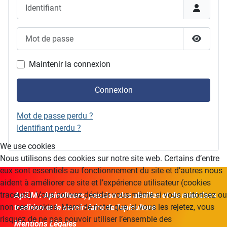
Identifiant
Mot de passe
Afficher
Maintenir la connexion
Connexion
Mot de passe perdu ?
Identifiant perdu ?
We use cookies
Nous utilisons des cookies sur notre site web. Certains d’entre
eux sont essentiels au fonctionnement du site et d’autres nous
aident à améliorer ce site et l’expérience utilisateur (cookies
traceurs). Vous pouvez décider vous-même si vous autorisez ou
ApiLM : Apiculteurs, passion des abeilles et du miel dans
non ces cookies. Merci de noter que, si vous les rejetez, vous
tradition et le savoir-faire de l'apiculture
risquez de ne pas pouvoir utiliser l’ensemble des
Mentions Légales